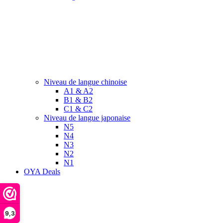
Niveau de langue chinoise
A1 & A2
B1 & B2
C1 & C2
Niveau de langue japonaise
N5
N4
N3
N2
N1
OYA Deals
9,3