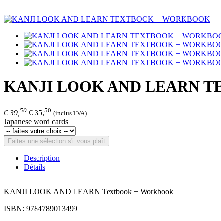
KANJI LOOK AND LEARN 
50
50
€ 39,
€ 35,
(inclus TVA)
Japanese word cards
Faites une sélection s'il vous plaît
Description
Détails
KANJI LOOK AND LEARN Textbook + Workbook
ISBN: 9784789013499