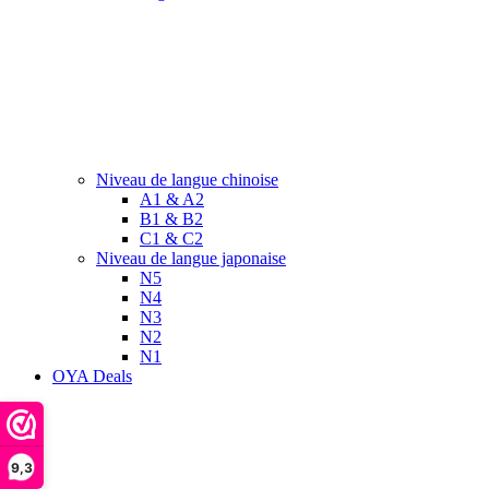
Niveau de langue chinoise
A1 & A2
B1 & B2
C1 & C2
Niveau de langue japonaise
N5
N4
N3
N2
N1
OYA Deals
9,3